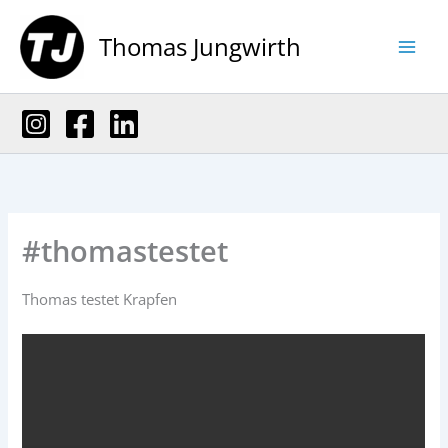
Zum
Inhalt
Thomas Jungwirth
springen
#thomastestet
Thomas testet Krapfen